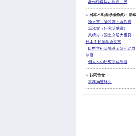
著作権取扱い規則 等
日本不動産学会顕彰・助
◆
論文賞・論説賞・著作賞
湯浅賞（研究奨励賞）
業績賞（国土交通大臣賞・
日本不動産学会長賞
田中学術奨励基金研究助成
制度
個人への研究助成制度
お問合せ
◆
事務局連絡先