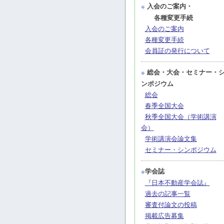
入会のご案内・
◆
各種変更手続
入会のご案内
各種変更手続
会員証の発行について
総会・大会・セミナー・
◆
ンポジウム
総会
春季全国大会
秋季全国大会（学術講演
会）
学術講演会論文集
セミナー・シンポジウム
学会誌
◆
『日本不動産学会誌』
過去の記事一覧
審査付論文の投稿
掲載広告募集