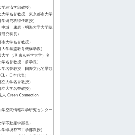
大学経済学部教授）
立大学名誉教授、東京都市大学
科学研究科特任教授）
：中城 康彦（明海大学大学院
授研究科長）
都市大学名誉教授）
科大学基盤教育機構助教）
業大学（現 東京科学大学）名
大学名誉教授・前学長）
大学名誉教授、国際文化的景観
CCL）日本代表）
都立大学名誉教授）
都立大学名誉教授）
reen Connection
大学空間情報科学研究センター
大学不動産学部長）
大学環境都市工学部教授）