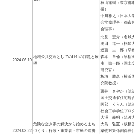
秋山祐樹（東京都
授）
中川雅之（日本大
会常務理事・都市
会理事）
北見 宏介（名城
奥田 進一（拓殖
近藤 圭一郎（早
地域公共交通としてのLRTの課題と展
森本 章倫（早稲
2024.06.10
望
南 聡一郎（国土
研究官）
板垣 勝彦（横浜
究院教授）
藤井 さやか（筑
国土交通省住宅総
阿部 くらん（筑
社会工学学位プロ
大澤 義明（筑波
危険な空き家の解決から始めるまち
大島 弘至（板橋
2024.02.22
づくり：行政・事業者・市民の連携
築物対策係副係長