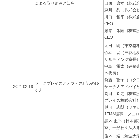
による取り組みと知恵
山西 康孝（株式
森川 晶（株式会
川口 哲平（株式
CEO）
藤巻 米隆（株式
CEO）
太田 明（東京都
竹本 晋（三菱地
サルティング室長
中島 雷太（建築家
本代表）
斎藤 敦子（コク
ワークプレイスとオフィスビルのゆ
2024.02.16
サーチ＆アドバイザ
くえ
岡田 直之（株式
プレイス株式会社
似内 志朗（ファ
JFMA理事・フェ
黒木 正郎（日本
家、一般社団法人
住本 靖（筑波大