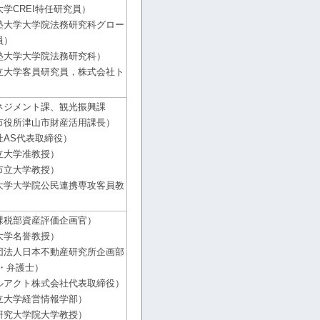
学CREI特任研究員）
塾大学大学院法務研究科グロー
員）
塾大学大学院法務研究科）
立大学客員研究員，株式会社ト
ネジメント課、観光振興課
市役所津山市財産活用課長）
社AS代表取締役）
立大学准教授）
市立大学教授）
大学大学院公民連携専攻客員教
課税部資産評価企画官）
大学名誉教授）
団法人日本不動産研究所企画部
・弁護士）
ルアクト株式会社代表取締役）
立大学経営情報学部）
研究大学院大学教授）