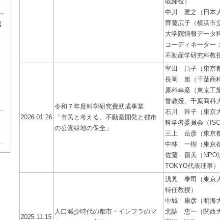
取締役）
中川 雅之（日本
齊藤広子（横浜市
成
大学院情報データ
コーディネーター
不動産学研究科教
室田 昌子（東京
長岡 篤（千葉商
原科幸彦（東京工
誉教授、千葉商科
令和７年度科学研究費助成事業
石川 幹子（東京
2026.01.26
「市民と考える、不動産開発と都市
科学者委員会（IS
の公園緑地の保全」
三上 岳彦（東京
中林 一樹（東京
佐藤 留美（NPO法人 G
TOKYO代表理事）
浅見 泰司（東京
特任教授）
中城 康彦（明海
人口減少時代の都市・インフラのマ
北詰 恵一（関西
2025.11.15