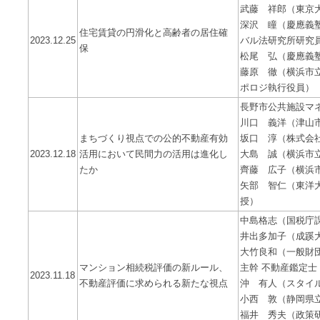
武藤 祥郎（東京大
深沢 瞳（慶應義
住宅賃貸の円滑化と高齢者の居住確
2023.12.25
バル法研究所研究
保
松尾 弘（慶應義
藤原 徹（横浜市
ポロジ執行役員）
長野市公共施設マ
川口 義洋（津山
まちづくり視点での公的不動産有効
坂口 淳（株式会
2023.12.18
活用において民間力の活用は進化し
大島 誠（横浜市
たか
齊藤 広子（横浜
矢部 智仁（東洋
授）
中島格志（国税庁
井出多加子（成蹊
大竹良和（一般財
マンション相続税評価の新ルール、
主幹 不動産鑑定士
2023.11.18
不動産評価に求められる新たな視点
沖 有人（スタイ
小西 敦（静岡県
福井 秀夫（政策