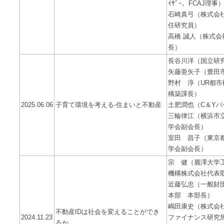
ｲｻﾞｰ、FCAJ理事
石崎真弓（株式会
任研究員）
高橋 誠人（株式
長）
長谷川洋（国立研
矢藤亜矢子（豊田
野村 淳（UR都
構築課長）
2025.06.06
子育て環境を考える-住まいと不動産
土肥潤也（C＆Y
三輪律江（横浜市
学会副会長）
室田 昌子（東京
学会副会長）
宗 健（麗澤大学
機構株式会社代表
近藤弘忠（一般財団法
本部 本部長）
嶋田康史（株式会社
不動産IDは社会を変えることができ
2024.11.23
ファイナンス研究
るか