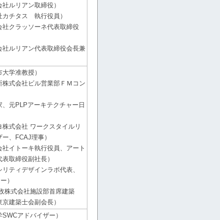
会社ルリアン取締役）
社カチタス 執行役員）
会社クラッソーネ代表取締役
会社ルリアン代表取締役会長兼
市大学准教授）
所株式会社ビル営業部ＦＭコン
）
、元PLPアーキテクチャー日
ヨ株式会社 ワークスタイルリ
ー、FCAJ理事）
会社イトーキ執行役員、アート
代表取締役副社長）
シリティデザインラボ代表、
ロー）
郵政株式会社施設部首席建築
東京建築士会副会長）
学SWCアドバイザー）