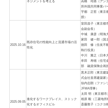
ネジメントを考える
高橋 玲路（アン
所外国共同事業パ
宇都 正哲（東京
授）
室田昌子（東京都
会副会長）
中城 康彦（明海
家田 健一郎（国
既存住宅の性能向上と流通市場の活
2025.10.16
徳田 修（住友不
性化
執行役員）
中川 雅之（日本
牟田 寿穂（住宅
部 融資保険企画
黒木正郎（東京建
式会社首席建築家
似内志朗（ファシ
JFMA理事）
太田 明（東京都
進化するワークプレイス、ストック
相原 毅（三菱地所
2025.09.05
化するオフィスビル
斎藤敦子（コクヨ株式会社