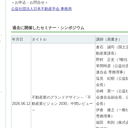
＜お申込・お問合せ＞
公益社団法人日本不動産学会 事務局
過去に開催したセミナー・シンポジウム
年月日
タイトル
講師（肩書き）
シ
倉石 誠司（国土
動産業課長）
野村 正史（?般
草間時彦（公益社
連合会 専務理事）
塩見 紀昭（公益
会長）
谷崎 憲一（公益
不動産業のグランドデザイン～「不
会連合会副会長、
2026.06.12
動産業ビジョン 2030」中間レビュー
会長）
～
伊倉 健之（一般
専務理事）
福田 和則（株式