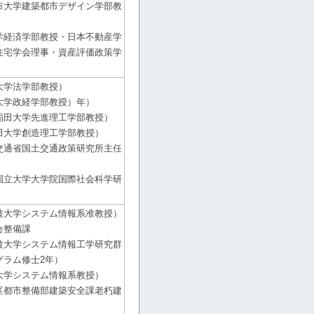
市大学建築都市デザイン学部教
学経済学部教授・日本不動産学
住宅学会理事・資産評価政策学
大学法学部教授）
大学政経学部教授）年）
稲田大学先進理工学部教授）
田大学創造理工学部教授）
交通省国土交通政策研究所主任
国立大学大学院国際社会科学研
波大学システム情報系准教授）
合整備課
波大学システム情報工学研究群
グラム修士2年）
大学システム情報系教授）
区都市整備部建築安全課老朽建
）