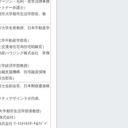
ダーソン・毛利・友常法律事務
ートナー弁護士）
都市大学都市生活学部長、教
市大学名誉教授、日本不動産学
大学不動産学部長）
土交通省住宅局住宅戦略官）
動産ハウジング株式会社 常務
大学経済学部教授）
金融支援機構 住宅融資保険
担当部長）
築士会副会長、日本郵政建築株
）
リティデザインラボ代表、
市大学都市生活学部准教授）
株式会社）
 ﾜｰｸｽﾀｲﾙﾘｻｰﾁ&ｱﾄﾞﾊﾞ