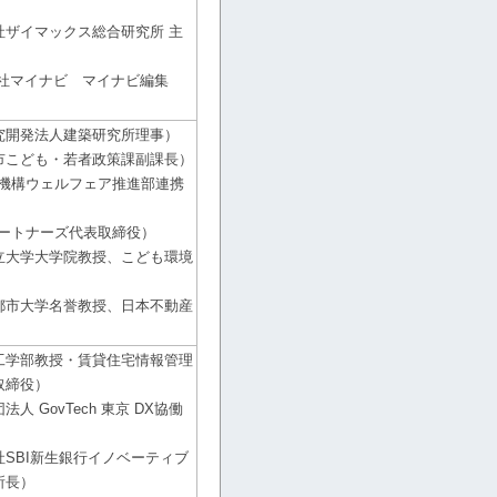
）
社ザイマックス総合研究所 主
会社マイナビ マイナビ編集
究開発法人建築研究所理事）
市こども・若者政策課副課長）
市機構ウェルフェア推進部連携
パートナーズ代表取締役）
立大学大学院教授、こども環境
都市大学名誉教授、日本不動産
工学部教授・賃貸住宅情報管理
取締役）
人 GovTech 東京 DX協働
SBI新生銀行イノベーティブ
所長）