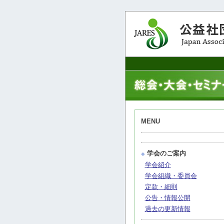
MENU
学会のご案内
◆
学会紹介
学会組織・委員会
定款・細則
公告・情報公開
過去の更新情報